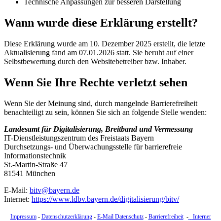
Technische Anpassungen zur besseren Darstellung
Wann wurde diese Erklärung erstellt?
Diese Erklärung wurde am 10. Dezember 2025 erstellt, die letzte
Aktualisierung fand am 07.01.2026 statt. Sie beruht auf einer
Selbstbewertung durch den Websitebetreiber bzw. Inhaber.
Wenn Sie Ihre Rechte verletzt sehen
Wenn Sie der Meinung sind, durch mangelnde Barrierefreiheit
benachteiligt zu sein, können Sie sich an folgende Stelle wenden:
Landesamt für Digitalisierung, Breitband und Vermessung
IT-Dienstleistungszentrum des Freistaats Bayern
Durchsetzungs- und Überwachungsstelle für barrierefreie
Informationstechnik
St.-Martin-Straße 47
81541 München
E-Mail:
bitv@bayern.de
Internet:
https://www.ldbv.bayern.de/digitalisierung/bitv/
Impressum
-
Datenschutzerklärung
-
E-Mail Datenschutz
-
Barrierefreiheit
-
Interner